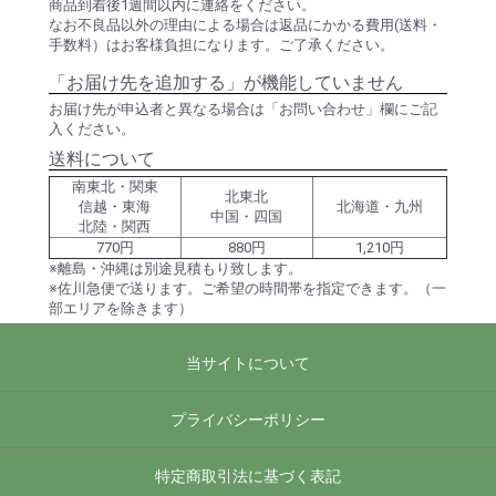
商品到着後1週間以内に連絡をください。
なお不良品以外の理由による場合は返品にかかる費用(送料・
手数料）はお客様負担になります。ご了承ください。
「お届け先を追加する」が機能していません
お届け先が申込者と異なる場合は「お問い合わせ」欄にご記
入ください。
送料について
南東北・関東
北東北
信越・東海
北海道・九州
中国・四国
北陸・関西
770円
880円
1,210円
※離島・沖縄は別途見積もり致します。
※佐川急便で送ります。ご希望の時間帯を指定できます。（一
部エリアを除きます）
当サイトについて
プライバシーポリシー
特定商取引法に基づく表記