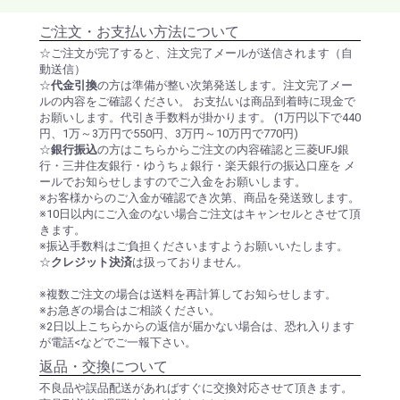
ご注文・お支払い方法について
☆ご注文が完了すると、注文完了メールが送信されます（自
動送信）
☆
代金引換
の方は準備が整い次第発送します。注文完了メー
ルの内容をご確認ください。 お支払いは商品到着時に現金で
お願いします。代引き手数料が掛かります。 (1万円以下で440
円、1万～3万円で550円、3万円～10万円で770円)
☆
銀行振込
の方はこちらからご注文の内容確認と三菱UFJ銀
行・三井住友銀行・ゆうちょ銀行・楽天銀行の振込口座を メ
ールでお知らせしますのでご入金をお願いします。
※お客様からのご入金が確認でき次第、商品を発送致します。
※10日以内にご入金のない場合ご注文はキャンセルとさせて頂
きます。
※振込手数料はご負担くださいますようお願いいたします。
☆
クレジット決済
は扱っておりません。
※複数ご注文の場合は送料を再計算してお知らせします。
※お急ぎの場合はご相談ください。
※2日以上こちらからの返信が届かない場合は、恐れ入ります
が電話<などでご一報下さい。
返品・交換について
不良品や誤品配送があればすぐに交換対応させて頂きます。