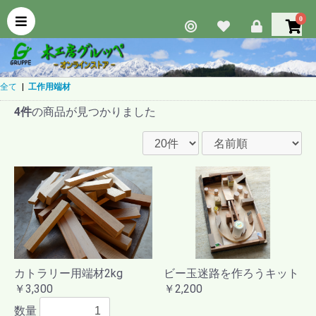
0
全て
|
工作用端材
4件
の商品が見つかりました
カトラリー用端材2kg
ビー玉迷路を作ろうキット
￥3,300
￥2,200
数量