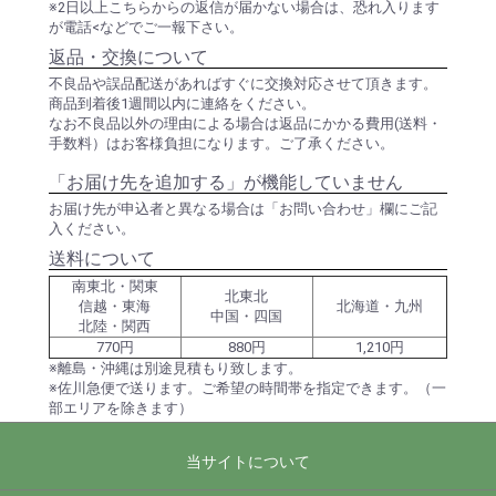
※2日以上こちらからの返信が届かない場合は、恐れ入ります
が電話<などでご一報下さい。
返品・交換について
不良品や誤品配送があればすぐに交換対応させて頂きます。
商品到着後1週間以内に連絡をください。
なお不良品以外の理由による場合は返品にかかる費用(送料・
手数料）はお客様負担になります。ご了承ください。
「お届け先を追加する」が機能していません
お届け先が申込者と異なる場合は「お問い合わせ」欄にご記
入ください。
送料について
南東北・関東
北東北
信越・東海
北海道・九州
中国・四国
北陸・関西
770円
880円
1,210円
※離島・沖縄は別途見積もり致します。
※佐川急便で送ります。ご希望の時間帯を指定できます。（一
部エリアを除きます）
当サイトについて