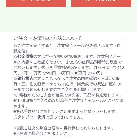
ご注文・お支払い方法について
☆ご注文が完了すると、注文完了メールが送信されます（自
動送信）
☆
代金引換
の方は準備が整い次第発送します。注文完了メー
ルの内容をご確認ください。 お支払いは商品到着時に現金で
お願いします。代引き手数料が掛かります。 (1万円以下で440
円、1万～3万円で550円、3万円～10万円で770円)
☆
銀行振込
の方はこちらからご注文の内容確認と三菱UFJ銀
行・三井住友銀行・ゆうちょ銀行・楽天銀行の振込口座を メ
ールでお知らせしますのでご入金をお願いします。
※お客様からのご入金が確認でき次第、商品を発送致します。
※10日以内にご入金のない場合ご注文はキャンセルとさせて頂
きます。
※振込手数料はご負担くださいますようお願いいたします。
☆
クレジット決済
は扱っておりません。
※複数ご注文の場合は送料を再計算してお知らせします。
※お急ぎの場合はご相談ください。