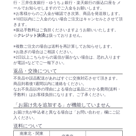
行・三井住友銀行・ゆうちょ銀行・楽天銀行の振込口座を メ
ールでお知らせしますのでご入金をお願いします。
※お客様からのご入金が確認でき次第、商品を発送致します。
※10日以内にご入金のない場合ご注文はキャンセルとさせて頂
きます。
※振込手数料はご負担くださいますようお願いいたします。
☆
クレジット決済
は扱っておりません。
※複数ご注文の場合は送料を再計算してお知らせします。
※お急ぎの場合はご相談ください。
※2日以上こちらからの返信が届かない場合は、恐れ入ります
が電話<などでご一報下さい。
返品・交換について
不良品や誤品配送があればすぐに交換対応させて頂きます。
商品到着後1週間以内に連絡をください。
なお不良品以外の理由による場合は返品にかかる費用(送料・
手数料）はお客様負担になります。ご了承ください。
「お届け先を追加する」が機能していません
お届け先が申込者と異なる場合は「お問い合わせ」欄にご記
入ください。
送料について
南東北・関東