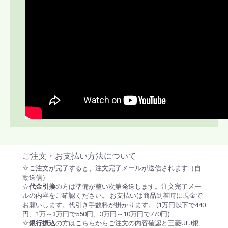
ご注文・お支払い方法について
☆ご注文が完了すると、注文完了メールが送信されます（自
動送信）
☆
代金引換
の方は準備が整い次第発送します。注文完了メー
ルの内容をご確認ください。 お支払いは商品到着時に現金で
お願いします。代引き手数料が掛かります。 (1万円以下で440
円、1万～3万円で550円、3万円～10万円で770円)
☆
銀行振込
の方はこちらからご注文の内容確認と三菱UFJ銀