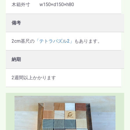
木箱外寸 w150×d150×h80
備考
2cm基尺の
「テトラパズル2」
もあります。
納期
2週間以上かかります