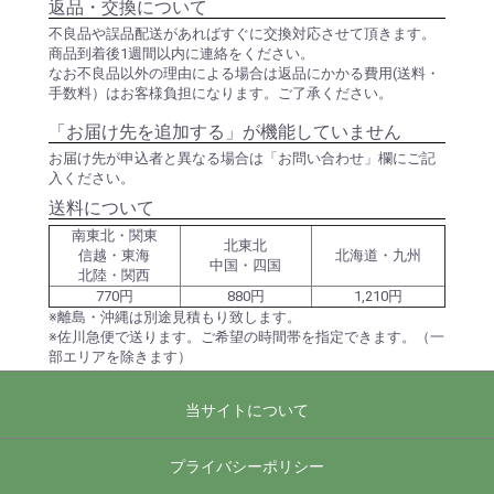
返品・交換について
不良品や誤品配送があればすぐに交換対応させて頂きます。
商品到着後1週間以内に連絡をください。
なお不良品以外の理由による場合は返品にかかる費用(送料・
手数料）はお客様負担になります。ご了承ください。
「お届け先を追加する」が機能していません
お届け先が申込者と異なる場合は「お問い合わせ」欄にご記
入ください。
送料について
南東北・関東
北東北
信越・東海
北海道・九州
中国・四国
北陸・関西
770円
880円
1,210円
※離島・沖縄は別途見積もり致します。
※佐川急便で送ります。ご希望の時間帯を指定できます。（一
部エリアを除きます）
当サイトについて
プライバシーポリシー