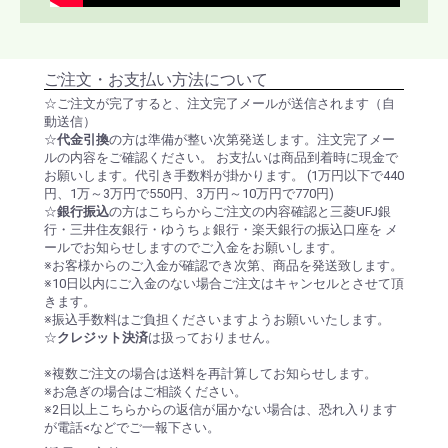
ご注文・お支払い方法について
☆ご注文が完了すると、注文完了メールが送信されます（自
動送信）
☆
代金引換
の方は準備が整い次第発送します。注文完了メー
ルの内容をご確認ください。 お支払いは商品到着時に現金で
お願いします。代引き手数料が掛かります。 (1万円以下で440
円、1万～3万円で550円、3万円～10万円で770円)
☆
銀行振込
の方はこちらからご注文の内容確認と三菱UFJ銀
行・三井住友銀行・ゆうちょ銀行・楽天銀行の振込口座を メ
ールでお知らせしますのでご入金をお願いします。
※お客様からのご入金が確認でき次第、商品を発送致します。
※10日以内にご入金のない場合ご注文はキャンセルとさせて頂
きます。
※振込手数料はご負担くださいますようお願いいたします。
☆
クレジット決済
は扱っておりません。
※複数ご注文の場合は送料を再計算してお知らせします。
※お急ぎの場合はご相談ください。
※2日以上こちらからの返信が届かない場合は、恐れ入ります
が電話<などでご一報下さい。