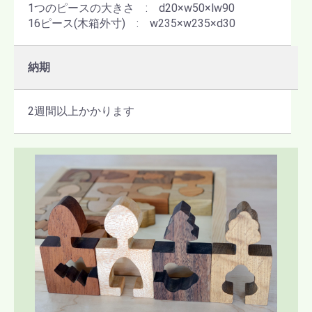
1つのピースの大きさ : d20×w50×lw90
16ピース(木箱外寸) : w235×w235×d30
納期
2週間以上かかります